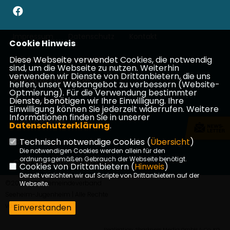
Impressum
Datenschutz
Kontakt
Cookie Hinweis
Diese Webseite verwendet Cookies, die notwendig
Michael Gahler, MdEP
sind, um die Webseite zu nutzen. Weiterhin
verwenden wir Dienste von Drittanbietern, die uns
Patricia Lips, MdB
helfen, unser Webangebot zu verbessern (Website-
Optmierung). Für die Verwendung bestimmter
Dienste, benötigen wir Ihre Einwilligung. Ihre
Ina Dürr, MdL
Einwilligung können Sie jederzeit widerrufen. Weitere
Informationen finden Sie in unserer
CDU Hessen
Datenschutzerklärung
.
CDU Kreisverband Darmstadt-Dieburg
Technisch notwendige Cookies (
Übersicht
)
Die notwendigen Cookies werden allein für den
ordnungsgemäßen Gebrauch der Webseite benötigt.
CDU Kreistagsfraktion
Cookies von Drittanbietern (
Hinweis
)
Derzeit verzichten wir auf Scripte von Drittanbietern auf der
©2026 CDU Gemeindeverband
Webseite.
Seeheim-Jugenheim | Alle Rechte
vorbehalten.
Einverstanden
Realisation: Sharkness Media GmbH & Co. KG