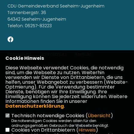
CDU Gemeindeverband Seeheim-Jugenheim
Tannenbergstr. 36
64342 Seeheim-Jugenheim
Telefon: 06257-83223
Impressum
Datenschutz
Kontakt
Cookie Hinweis
Michael Gahler, MdEP
Diese Webseite verwendet Cookies, die notwendig
sind, um die Webseite zu nutzen. Weiterhin
verwenden wir Dienste von Drittanbietern, die uns
Patricia Lips, MdB
helfen, unser Webangebot zu verbessern (Website-
Optmierung). Für die Verwendung bestimmter
Ina Dürr, MdL
Dienste, benötigen wir Ihre Einwilligung. Ihre
Einwilligung können Sie jederzeit widerrufen. Weitere
Informationen finden Sie in unserer
CDU Hessen
Datenschutzerklärung
.
CDU Kreisverband Darmstadt-Dieburg
Technisch notwendige Cookies (
Übersicht
)
Die notwendigen Cookies werden allein für den
ordnungsgemäßen Gebrauch der Webseite benötigt.
CDU Kreistagsfraktion
Cookies von Drittanbietern (
Hinweis
)