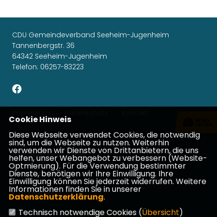
CDU Gemeindeverband Seeheim-Jugenheim
Tannenbergstr. 36
64342 Seeheim-Jugenheim
Telefon: 06257-83223
Impressum
Datenschutz
Kontakt
Cookie Hinweis
Diese Webseite verwendet Cookies, die notwendig
Michael Gahler, MdEP
sind, um die Webseite zu nutzen. Weiterhin
verwenden wir Dienste von Drittanbietern, die uns
Patricia Lips, MdB
helfen, unser Webangebot zu verbessern (Website-
Optmierung). Für die Verwendung bestimmter
Dienste, benötigen wir Ihre Einwilligung. Ihre
Ina Dürr, MdL
Einwilligung können Sie jederzeit widerrufen. Weitere
Informationen finden Sie in unserer
CDU Hessen
Datenschutzerklärung
.
CDU Kreisverband Darmstadt-Dieburg
Technisch notwendige Cookies (
Übersicht
)