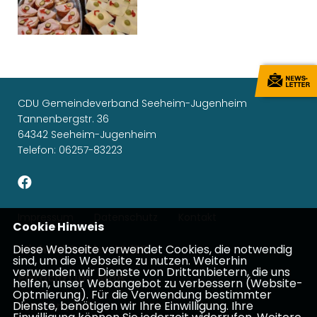
CDU Gemeindeverband Seeheim-Jugenheim
Tannenbergstr. 36
64342 Seeheim-Jugenheim
Telefon: 06257-83223
Impressum
Datenschutz
Kontakt
Cookie Hinweis
Diese Webseite verwendet Cookies, die notwendig
Michael Gahler, MdEP
sind, um die Webseite zu nutzen. Weiterhin
verwenden wir Dienste von Drittanbietern, die uns
Patricia Lips, MdB
helfen, unser Webangebot zu verbessern (Website-
Optmierung). Für die Verwendung bestimmter
Dienste, benötigen wir Ihre Einwilligung. Ihre
Ina Dürr, MdL