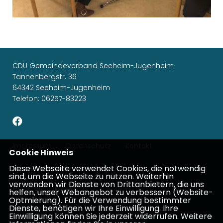
CDU Gemeindeverband Seeheim-Jugenheim
Tannenbergstr. 36
64342 Seeheim-Jugenheim
Telefon: 06257-83223
Impressum
Datenschutz
Kontakt
Cookie Hinweis
Diese Webseite verwendet Cookies, die notwendig
Michael Gahler, MdEP
sind, um die Webseite zu nutzen. Weiterhin
verwenden wir Dienste von Drittanbietern, die uns
Patricia Lips, MdB
helfen, unser Webangebot zu verbessern (Website-
Optmierung). Für die Verwendung bestimmter
Dienste, benötigen wir Ihre Einwilligung. Ihre
Ina Dürr, MdL
Einwilligung können Sie jederzeit widerrufen. Weitere