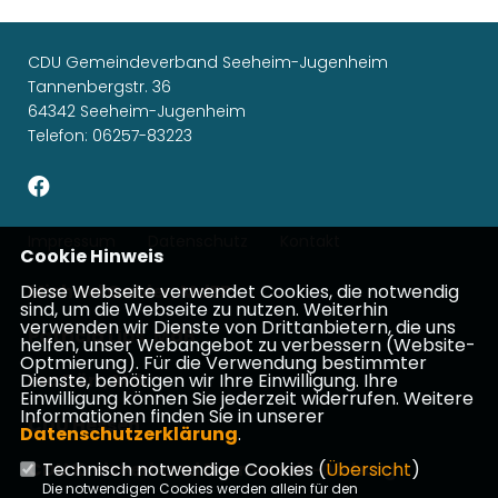
CDU Gemeindeverband Seeheim-Jugenheim
Tannenbergstr. 36
64342 Seeheim-Jugenheim
Telefon: 06257-83223
Impressum
Datenschutz
Kontakt
Cookie Hinweis
Diese Webseite verwendet Cookies, die notwendig
Michael Gahler, MdEP
sind, um die Webseite zu nutzen. Weiterhin
verwenden wir Dienste von Drittanbietern, die uns
Patricia Lips, MdB
helfen, unser Webangebot zu verbessern (Website-
Optmierung). Für die Verwendung bestimmter
Dienste, benötigen wir Ihre Einwilligung. Ihre
Ina Dürr, MdL
Einwilligung können Sie jederzeit widerrufen. Weitere
Informationen finden Sie in unserer
CDU Hessen
Datenschutzerklärung
.
CDU Kreisverband Darmstadt-Dieburg
Technisch notwendige Cookies (
Übersicht
)
Die notwendigen Cookies werden allein für den