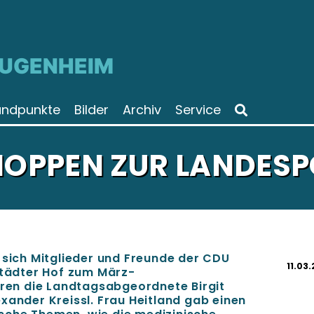
JUGENHEIM
andpunkte
Bilder
Archiv
Service
PPEN ZUR LANDESPO
 sich Mitglieder und Freunde der CDU
11.03
ädter Hof zum März-
en die Landtagsabgeordnete Birgit
xander Kreissl. Frau Heitland gab einen