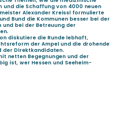
tische Themen, wie die medizinische
m und die Schaffung von 4000 neuen
rmeister Alexander Kreissl formulierte
nd und Bund die Kommunen besser bei der
n und bei der Betreuung der
zen.
on diskutiere die Runde lebhaft,
chtsreform der Ampel und die drohende
 der Direktkandidaten.
mit netten Begegnungen und der
ebig ist, wer Hessen und Seeheim-