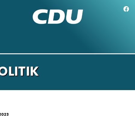
LITIK
.2023