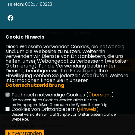
Telefon: 06257-83223
Impressum
Datenschutz
Kontakt
Cookie Hinweis
Michael Gahler, MdEP
Diese Webseite verwendet Cookies, die notwendig
sind, um die Webseite zu nutzen. Weiterhin
verwenden wir Dienste von Drittanbietern, die uns
Patricia Lips, MdB
helfen, unser Webangebot zu verbessern (Website-
Optmierung). Für die Verwendung bestimmter
Ina Dürr, MdL
Dienste, benötigen wir Ihre Einwilligung. Ihre
Einwilligung können Sie jederzeit widerrufen. Weitere
Informationen finden Sie in unserer
CDU Hessen
Datenschutzerklärung
.
CDU Kreisverband Darmstadt-Dieburg
Technisch notwendige Cookies (
Übersicht
)
Die notwendigen Cookies werden allein für den
ordnungsgemäßen Gebrauch der Webseite benötigt.
CDU Kreistagsfraktion
Cookies von Drittanbietern (
Hinweis
)
Derzeit verzichten wir auf Scripte von Drittanbietern auf der
©2026 CDU Gemeindeverband
Webseite.
Seeheim-Jugenheim | Alle Rechte
vorbehalten.
Einverstanden