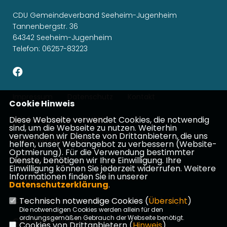
CDU Gemeindeverband Seeheim-Jugenheim
Tannenbergstr. 36
64342 Seeheim-Jugenheim
Telefon: 06257-83223
Impressum
Datenschutz
Kontakt
Cookie Hinweis
Diese Webseite verwendet Cookies, die notwendig
Michael Gahler, MdEP
sind, um die Webseite zu nutzen. Weiterhin
verwenden wir Dienste von Drittanbietern, die uns
Patricia Lips, MdB
helfen, unser Webangebot zu verbessern (Website-
Optmierung). Für die Verwendung bestimmter
Dienste, benötigen wir Ihre Einwilligung. Ihre
Ina Dürr, MdL
Einwilligung können Sie jederzeit widerrufen. Weitere
Informationen finden Sie in unserer
CDU Hessen
Datenschutzerklärung
.
CDU Kreisverband Darmstadt-Dieburg
Technisch notwendige Cookies (
Übersicht
)
Die notwendigen Cookies werden allein für den
ordnungsgemäßen Gebrauch der Webseite benötigt.
CDU Kreistagsfraktion
Cookies von Drittanbietern (
Hinweis
)