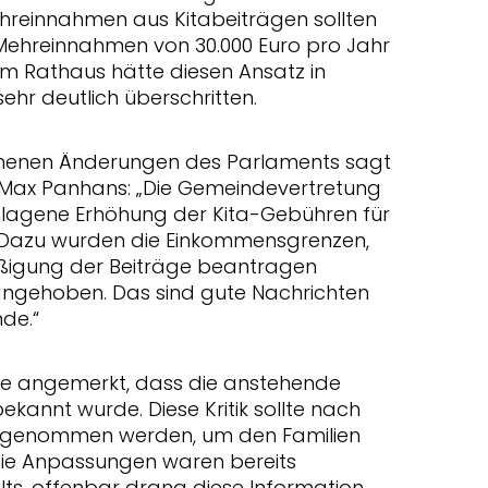
hreinnahmen aus Kitabeiträgen sollten
Mehreinnahmen von 30.000 Euro pro Jahr
em Rathaus hätte diesen Ansatz in
hr deutlich überschritten.
mmenen Änderungen des Parlaments sagt
 Max Panhans: „Die Gemeindevertretung
lagene Erhöhung der Kita-Gebühren für
t. Dazu wurden die Einkommensgrenzen,
äßigung der Beiträge beantragen
angehoben. Das sind gute Nachrichten
nde.“
de angemerkt, dass die anstehende
annt wurde. Diese Kritik sollte nach
stgenommen werden, um den Familien
Die Anpassungen waren bereits
lts, offenbar drang diese Information