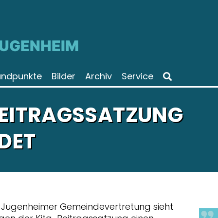
JUGENHEIM
andpunkte
Bilder
Archiv
Service
BEITRAGSSATZUNG
DET
-Jugenheimer Gemeindevertretung sieht