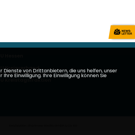
U Hessen
U Kreisverband
Dienste von Drittanbietern, die uns helfen, unser
rmstadt-Dieburg
e Einwilligung. Ihre Einwilligung können Sie
U Kreistagsfraktion
Realisation: Sharkness Media GmbH & Co. KG