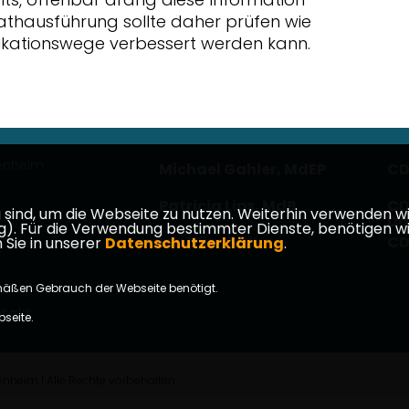
 Rathausführung sollte daher prüfen wie
ikationswege verbessert werden kann.
enheim
Michael Gahler, MdEP
CD
Patricia Lips, MdB
CD
ind, um die Webseite zu nutzen. Weiterhin verwenden wir 
Da
ür die Verwendung bestimmter Dienste, benötigen wir Ihr
Ina Dürr, MdL
CD
 Sie in unserer
Datenschutzerklärung
.
mäßen Gebrauch der Webseite benötigt.
takt
bseite.
im | Alle Rechte vorbehalten.