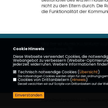
nicht zu den Eltern durch. Die
die Funktionalität der Kommun
CDU Gemeindeverband Seeheim-Jug
Cookie Hinweis
Tannenbergstr. 36
64342 Seeheim-Jugenheim
Diese Webseite verwendet Cookies, die notwendig s
Telefon: 06257-83223
Webangebot zu verbessern (Website-Optmierung). F
jederzeit widerrufen. Weitere Informationen finden
Technisch notwendige Cookies (
Übersicht
)
Die notwendigen Cookies werden allein für den ordnungsge
Cookies von Drittanbietern (
Hinweis
)
Impressum
Datenschutz
Kon
Derzeit verzichten wir auf Scripte von Drittanbietern auf der We
Einverstanden
©2026 CDU Gemeindeverband Seeheim-Jugenhe