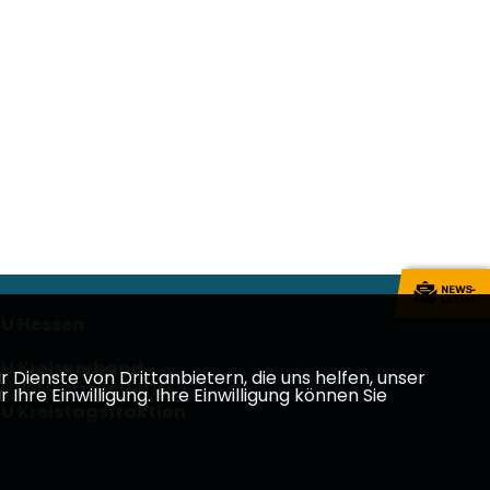
U Hessen
U Kreisverband
Dienste von Drittanbietern, die uns helfen, unser
rmstadt-Dieburg
e Einwilligung. Ihre Einwilligung können Sie
U Kreistagsfraktion