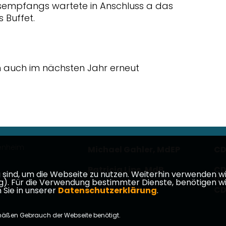
sempfangs wartete in Anschluss a das
 Buffet.
ch auch im nächsten Jahr erneut
enheim
Michael Gahler, MdEP
CD
Patricia Lips, MdB
CD
ind, um die Webseite zu nutzen. Weiterhin verwenden wir 
Da
ür die Verwendung bestimmter Dienste, benötigen wir Ihr
Ina Dürr, MdL
CD
 Sie in unserer
Datenschutzerklärung
.
mäßen Gebrauch der Webseite benötigt.