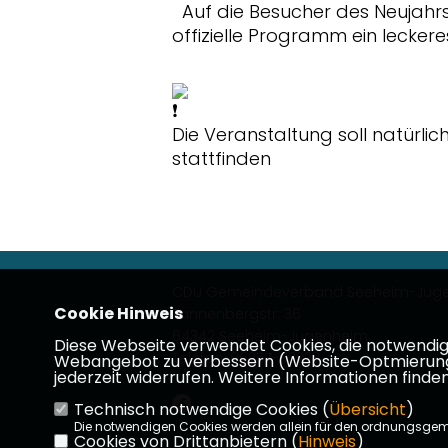
Auf die Besucher des Neujahr
offizielle Programm ein leckeres
Die Veranstaltung soll natürli
stattfinden
CDU Gemeindeverband Seeheim-Jug
Cookie Hinweis
Tannenbergstr. 36
64342 Seeheim-Jugenheim
Diese Webseite verwendet Cookies, die notwendig s
Telefon: 06257-83223
Webangebot zu verbessern (Website-Optmierung). F
jederzeit widerrufen. Weitere Informationen finden
Technisch notwendige Cookies (
Übersicht
)
Die notwendigen Cookies werden allein für den ordnungsge
Cookies von Drittanbietern (
Hinweis
)