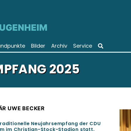
JUGENHEIM
andpunkte
Bilder
Archiv
Service
PFANG 2025
ÄR UWE BECKER
traditionelle Neujahrsempfang der CDU
 im Christian-Stock-Stadion statt.