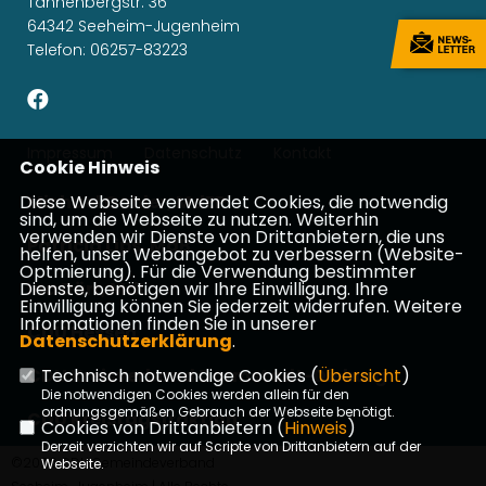
Tannenbergstr. 36
64342 Seeheim-Jugenheim
Telefon: 06257-83223
Impressum
Datenschutz
Kontakt
Cookie Hinweis
Diese Webseite verwendet Cookies, die notwendig
Michael Gahler, MdEP
sind, um die Webseite zu nutzen. Weiterhin
verwenden wir Dienste von Drittanbietern, die uns
Patricia Lips, MdB
helfen, unser Webangebot zu verbessern (Website-
Optmierung). Für die Verwendung bestimmter
Dienste, benötigen wir Ihre Einwilligung. Ihre
Ina Dürr, MdL
Einwilligung können Sie jederzeit widerrufen. Weitere
Informationen finden Sie in unserer
CDU Hessen
Datenschutzerklärung
.
CDU Kreisverband Darmstadt-Dieburg
Technisch notwendige Cookies (
Übersicht
)
Die notwendigen Cookies werden allein für den
ordnungsgemäßen Gebrauch der Webseite benötigt.
CDU Kreistagsfraktion
Cookies von Drittanbietern (
Hinweis
)
Derzeit verzichten wir auf Scripte von Drittanbietern auf der
©2026 CDU Gemeindeverband
Webseite.