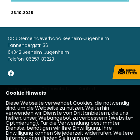
23.10.2025
CDU Gemeindeverband Seeheim-Jugenheim
Tannenbergstr. 36
64342 Seeheim-Jugenheim
Telefon: 06257-83223
Impressum
Datenschutz
Kontakt
Cookie Hinweis
Michael Gahler, MdEP
Diese Webseite verwendet Cookies, die notwendig
sind, um die Webseite zu nutzen. Weiterhin
verwenden wir Dienste von Drittanbietern, die uns
Patricia Lips, MdB
helfen, unser Webangebot zu verbessern (Website-
Optmierung). Für die Verwendung bestimmter
Ina Dürr, MdL
Dienste, benötigen wir Ihre Einwilligung. Ihre
Einwilligung können Sie jederzeit widerrufen. Weitere
Informationen finden Sie in unserer