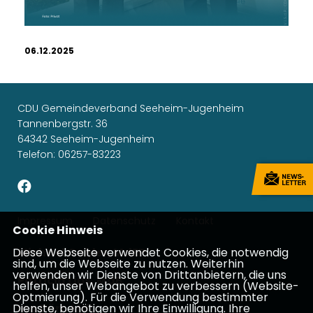
06.12.2025
CDU Gemeindeverband Seeheim-Jugenheim
Tannenbergstr. 36
64342 Seeheim-Jugenheim
Telefon: 06257-83223
Impressum
Datenschutz
Kontakt
Cookie Hinweis
Michael Gahler, MdEP
Diese Webseite verwendet Cookies, die notwendig
sind, um die Webseite zu nutzen. Weiterhin
verwenden wir Dienste von Drittanbietern, die uns
Patricia Lips, MdB
helfen, unser Webangebot zu verbessern (Website-
Optmierung). Für die Verwendung bestimmter
Ina Dürr, MdL
Dienste, benötigen wir Ihre Einwilligung. Ihre